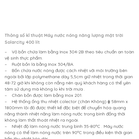
Thông số kĩ thuật Máy nước nóng năng lượng mặt trời
Solarcity 400 l
ít
– Vỏ bồn chứa làm bằng Inox 304-2B theo tiêu chuẩn an toàn
vệ sinh thực phẩm.
– Ruột bồn là bằng Inox 304/BA.
– Bồn chứa nước nóng được cách nhiệt với môi trường bên
ngoài bởi lớp polymethane dày 5,5cm giữ nhiệt trong thời gian
48-72 giờ khi không còn nắng nên quý khách hàng có thể yên
tâm sử dụng mà không lo khi trời mưa .
– Chân bồn được làm bằng Inox 201.
– Hệ thống ống thu nhiệt colector (chân Không) ϕ 58mm x
1800mm lõi đỏ được thiết kế đặc biệt để chuyển hóa quang
năng thành nhiệt năng làm nóng nước trong bình đồng thời
không làm thất thoát nhiệt ra ngoài.
– Nhiệt độ làm nóng nước trung bình 35-80ºC . Máy nước
nóng có thể làm nóng nước trên 90ºC trong điều kiện thời gian
hấp thụ nhiệt kéo dài.