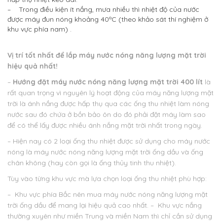
– Trong điều kiện ít nắng, mưa nhiều thì nhiệt độ của nước
được máy đun nóng khoảng 40ºC (theo khảo sát thí nghiệm ở
khu vực phía nam) .
Vị trí tốt nhất để lắp máy nước nóng năng lượng mặt trời
hiệu quả nhất!
–
Hướng đặt máy nước nóng năng lượng mặt trời 40
0 l
ít
là
rất quan trọng vì nguyên lý hoạt động của máy năng lượng mặt
trời là ánh nắng được hấp thụ qua các ống thu nhiệt làm nóng
nước sau đó chứa ở bồn bảo ôn do đó phải đặt máy làm sao
để có thể lấy được nhiều ánh nắng mặt trời nhất trong ngày.
– Hiện nay có 2 loại ống thu nhiệt được sử dụng cho máy nước
nóng là máy nước nóng năng lượng mặt trời ống dầu và ống
chân không (hay còn gọi là ống thủy tinh thu nhiệt).
Tùy vào từng khu vực mà lựa chọn loại ống thu nhiệt phù hợp:
– Khu vực phía Bắc nên mua máy nước nóng năng lượng mặt
trời ống dầu để mang lại hiệu quả cao nhất.
– Khu vực nắng
thường xuyên như miền Trung và miền Nam thì chỉ cần sử dụng