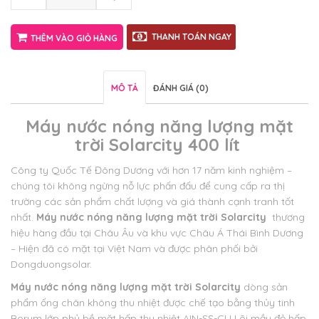
THANH TOÁN NGAY
THÊM VÀO GIỎ HÀNG
MÔ TẢ
ĐÁNH GIÁ (0)
Máy nước nóng năng lượng mặt
trời Solarcity 400 lít
Công ty Quốc Tế Đông Dương với hơn 17 năm kinh nghiệm –
chúng tôi không ngừng nỗ lực phấn đấu để cung cấp ra thị
trường các sản phẩm chất lượng và giá thành cạnh tranh tốt
nhất.
Máy nước nóng năng lượng mặt trời Solarcity
thương
hiệu hàng đầu tại Châu Âu và khu vực Châu Á Thái Bình Dương
– Hiện đã có mặt tại Việt Nam và được phân phối bởi
Dongduongsolar.
Máy nước nóng năng lượng mặt trời Solarcity
dòng sản
phẩm ống chân không thu nhiệt được chế tạo bằng thủy tinh
Borum lớp phủ bề mặt hấp thụ nhiệt AIN-SS-CU Lõi mầu đỏ hấp