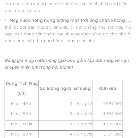
loại ống chân không thu nhiệt là được vì chi phí thấp mà hiệu
quả mang lại cao.
*
Máy nước nóng năng lượng mặt trời ống chân không
có
thể lắp đặt trên mọi địa hình, dù là mặt phẳng, mái tôn hay mái
ngói nên dòng sản phẩm này thường được sử dụng cho nhà ở
dân dụng, biệt thự, nhà hàng, khách sạn nhỏ.
Bảng giá máy nước nóng (giá bao gồm lắp đặt máy và vận
chuyển miễn phí trong nội thành​)
Dung Tích Máy
Số lượng người sử dụng
Đơn Giá
(Lít
)
Máy 140 lít
3 – 4 Người
4.099.000
Máy 150 lít
3 – 4 Người
4.399.000
Máy 160 lít
4 – 5 Người
4.609.000
Máy 180 lít
4 – 5 Người
5.139.000