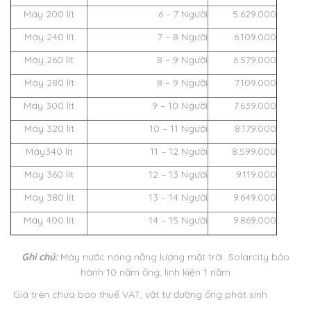
Máy 200 lít
6 – 7 Người
5.629.000
Máy 240 lít
7 – 8 Người
6.109.000
Máy 260 lít
8 – 9 Người
6.579.000
Máy 280 lít
8 – 9 Người
7.109.000
Máy 300 lít
9 – 10 Người
7.639.000
Máy 320 lít
10 – 11 Người
8.179.000
Máy340 lít
11 – 12 Người
8.599.000
Máy 360 lít
12 – 13 Người
9.119.000
Máy 380 lít
13 – 14 Người
9.649.000
Máy 400 lít
14 – 15 Người
9.869.000
Ghi chú:
Máy nước nóng năng lượng mặt trời Solarcity bảo
hành 10 năm ống, linh kiện 1 năm
Giá trên chưa bao thuế VAT, vật tư đường ống phát sinh