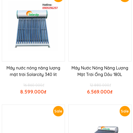
Máy nước nóng năng lượng
Máy Nước Nóng Năng Lượng
mặt trời Solarcity 340 lit
Mặt Trời Ống Dầu 180L
16.860.000
₫
12.880.000
₫
8.599.000
₫
6.569.000
₫
Sale
Sale