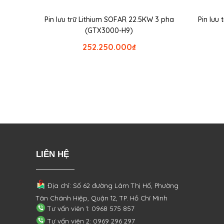
Pin lưu trữ Lithium SOFAR 22.5KW 3 pha
Pin lưu
(GTX3000-H9)
252.250.000
₫
LIÊN HỆ
Địa chỉ: Số 62 đường Lâm Thị Hố, Phường
Tân Chánh Hiệp, Quận 12, TP. Hồ Chí Minh
Tư vấn viên 1: 0968 575 857
Tư vấn viên 2: 0969 296 297