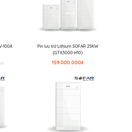
8V-100A
Pin lưu trữ Lithium SOFAR 25KW
(GTX3000-H10)
159.000.000
₫
00
₫