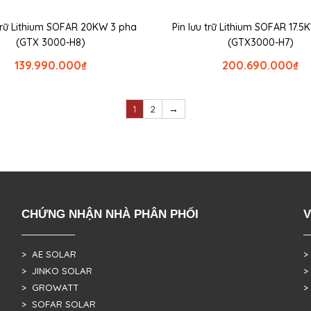
 trữ Lithium SOFAR 20KW 3 pha
Pin lưu trữ Lithium SOFAR 17.
(GTX 3000-H8)
(GTX3000-H7)
139.990.000
₫
200.690.000
₫
1
2
→
CHỨNG NHẬN NHÀ PHÂN PHỐI
V
> AE SOLAR
>
> JINKO SOLAR
>
> GROWATT
>
> SOFAR SOLAR