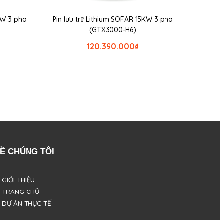
5KW 3 pha
Pin lưu trữ Lithium SOFAR 15KW 3 pha
(GTX3000-H6)
120.390.000
₫
Ề CHÚNG TÔI
 GIỚI THIỆU
 TRANG CHỦ
 DỰ ÁN THỰC TẾ