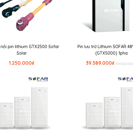
t nối pin lithium GTX2500 Sofar
Pin lưu trữ Lithium SOFAR 4
Solar
(GTX5000) 1pha
1.250.000
₫
39.589.000
₫
49.500.0