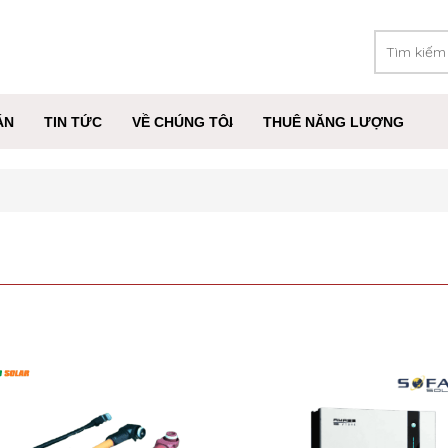
ÁN
TIN TỨC
VỀ CHÚNG TÔI
THUÊ NĂNG LƯỢNG