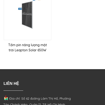
Tấm pin năng lượng mặt
trời Leapton Solar 650W
LIÊN HỆ
Địa chỉ: Số 62 đường Lâm Thị Hố, Phường
Tân Chánh Hiệp, Quận 12, TP. Hồ Chí Minh