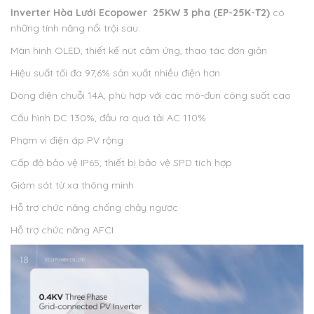
Inverter Hòa Lưới Ecopower 25KW 3 pha (EP-25K-T2)
có
những tính năng nổi trội sau:
Màn hình OLED, thiết kế nút cảm ứng, thao tác đơn giản
Hiệu suất tối đa 97,6% sản xuất nhiều điện hơn
Dòng điện chuỗi 14A, phù hợp với các mô-đun công suất cao
Cấu hình DC 130%, đầu ra quá tải AC 110%
Phạm vi điện áp PV rộng
Cấp độ bảo vệ IP65, thiết bị bảo vệ SPD tích hợp
Giám sát từ xa thông minh
Hỗ trợ chức năng chống chảy ngược
Hỗ trợ chức năng AFCI