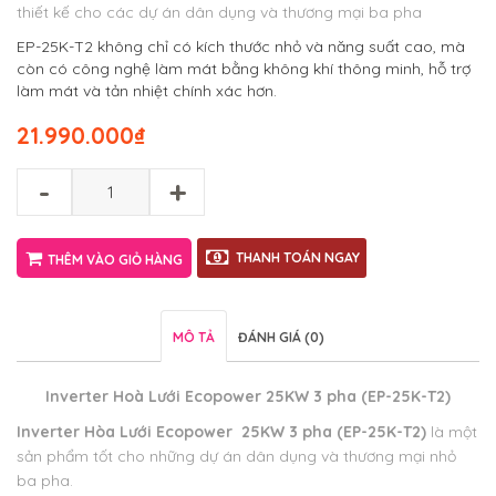
thiết kế cho các dự án dân dụng và thương mại ba pha
EP-25K-T2 không chỉ có kích thước nhỏ và năng suất cao, mà
còn có công nghệ làm mát bằng không khí thông minh, hỗ trợ
làm mát và tản nhiệt chính xác hơn.
21.990.000
₫
-
+
THANH TOÁN NGAY
THÊM VÀO GIỎ HÀNG
MÔ TẢ
ĐÁNH GIÁ (0)
Inverter Hoà Lưới Ecopower 25KW 3 pha (EP-25K-T2)
Inverter Hòa Lưới Ecopower 25KW 3 pha (EP-25K-T2)
là một
sản phẩm tốt cho những dự án dân dụng và thương mại nhỏ
ba pha.