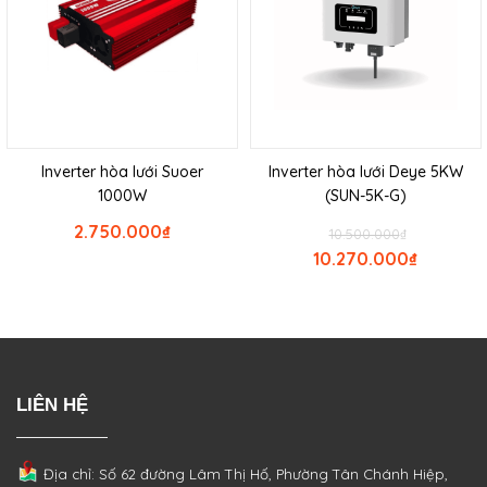
Inverter hòa lưới Suoer
Inverter hòa lưới Deye 5KW
1000W
(SUN-5K-G)
2.750.000
₫
10.500.000
₫
10.270.000
₫
LIÊN HỆ
Địa chỉ: Số 62 đường Lâm Thị Hố, Phường
Tân Chánh Hiệp,