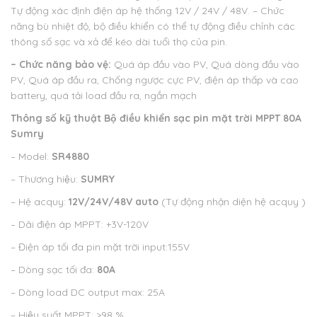
Tự động xác định điện áp hệ thống 12V / 24V / 48V.
– Chức
năng bù nhiệt độ, bộ điều khiển có thể tự động điều chỉnh các
thông số sạc và xả để kéo dài tuổi thọ của pin.
– Chức năng bảo vệ:
Quá áp đầu vào PV, Quá dòng đầu vào
PV, Quá áp đầu ra, Chống ngược cực PV, điện áp thấp và cao
battery, quá tải load đầu ra, ngắn mạch
Thông số kỹ thuật
Bộ điều khiển sạc pin mặt trời MPPT 80A
Sumry
– Model:
SR4880
– Thương hiệu:
SUMRY
– Hệ acquy:
12V/24V/48V auto
(Tự động nhận diện hệ acquy )
– Dãi điện áp MPPT: +3V-120V
– Điện áp tối đa pin mặt trời input:155V
– Dòng sạc tối đa:
80A
– Dòng load DC output max: 25A
– Hiệu suất MPPT: >98 %