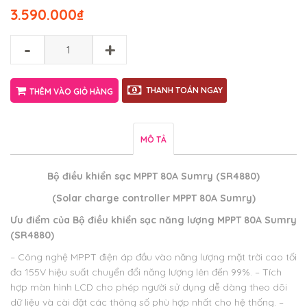
3.590.000
₫
-
+
THANH TOÁN NGAY
THÊM VÀO GIỎ HÀNG
MÔ TẢ
Bộ điều khiển sạc MPPT 80A Sumry (SR4880)
(Solar charge controller MPPT 80A Sumry)
Ưu điểm của
Bộ điều khiển sạc năng lượng MPPT 80A Sumry
(SR4880)
– Công nghệ MPPT điện áp đầu vào năng lượng mặt trời cao tối
đa 155V hiệu suất chuyển đổi năng lượng lên đến 99%.
– Tích
hợp màn hình LCD cho phép người sử dụng dễ dàng theo dõi
dữ liệu và cài đặt các thông số phù hợp nhất cho hệ thống.
–