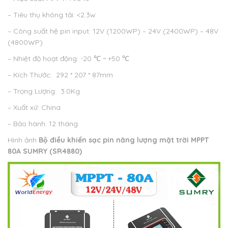
– Tiêu thụ không tải: <2.3w
– Công suất hệ pin input: 12V (1200WP) – 24V (2400WP) – 48V
(4800WP)
– Nhiệt độ hoạt động: -20 ℃ ~ +50 ℃
– Kích Thước: 292 * 207 * 87mm
– Trọng Lượng: 3.0Kg
– Xuất xứ: China
– Bảo hành: 12 tháng
Hình ảnh
Bộ điều khiển sạc pin năng lượng mặt trời MPPT
80A
SUMRY (
SR4880)