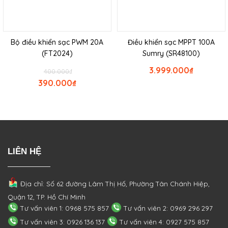
Bộ điều khiển sạc PWM 20A
Điều khiển sạc MPPT 100A
(FT2024)
Sumry (SR48100)
3.999.000
₫
400.000
₫
390.000
₫
LIÊN HỆ
Địa chỉ: Số 62 đường Lâm Thị Hố, Phường
Tân Chánh Hiệp,
Quận 12, TP. Hồ Chí Minh
Tư vấn viên 1: 0968 575 857
Tư vấn viên 2: 0969 296 297
Tư vấn viên 3: 0926 136 137
Tư vấn viên 4: 0927 575 857