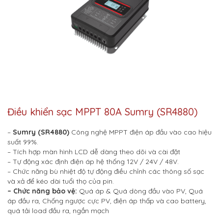
Điều khiển sạc MPPT 80A Sumry (SR4880)
–
Sumry (SR4880)
Công nghệ MPPT điện áp đầu vào cao hiệu
suất 99%.
– Tích hợp màn hình LCD dễ dàng theo dõi và cài đặt
– Tự động xác định điện áp hệ thống 12V / 24V / 48V.
– Chức năng bù nhiệt độ tự động điều chỉnh các thông số sạc
và xả để kéo dài tuổi thọ của pin.
– Chức năng bảo vệ:
Quá áp & Quá dòng đầu vào PV, Quá
áp đầu ra, Chống ngược cực PV, điện áp thấp và cao battery,
quá tải load đầu ra, ngắn mạch