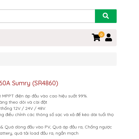
0
 60A Sumry (SR4860)
 MPPT điện áp đầu vào cao hiệu suất 99%.
àng theo dõi và cài đặt
 thống 12V / 24V / 48V.
g điều chỉnh các thông số sạc và xả để kéo dài tuổi thọ
& Quá dòng đầu vào PV, Quá áp đầu ra, Chống ngược
attery, quá tải load đầu ra, ngắn mạch