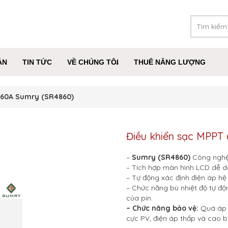
ÁN
TIN TỨC
VỀ CHÚNG TÔI
THUÊ NĂNG LƯỢNG
T 60A Sumry (SR4860)
Điều khiển sạc MPPT
–
Sumry (SR4860)
Công nghệ
– Tích hợp màn hình LCD dễ d
– Tự động xác định điện áp hệ
– Chức năng bù nhiệt độ tự độn
của pin.
– Chức năng bảo vệ:
Quá áp 
cực PV, điện áp thấp và cao b