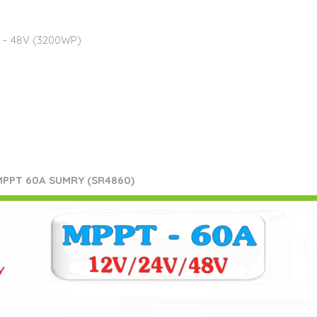
) – 48V (3200WP)
i MPPT 60A
SUMRY (
SR4860)