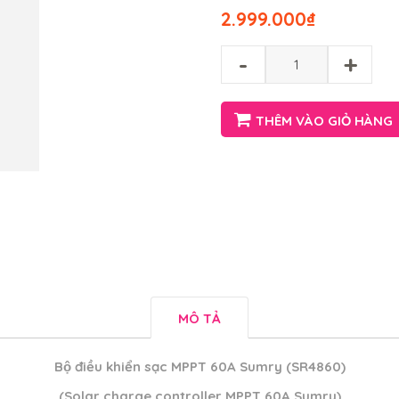
2.999.000
₫
-
+
THÊM VÀO GIỎ HÀNG
MÔ TẢ
Bộ điều khiển sạc MPPT 60A Sumry (SR4860)
(Solar charge controller MPPT 60A Sumry)