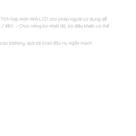
 Tích hợp màn hình LCD cho phép người sử dụng dễ
 / 48V.
– Chức năng bù nhiệt độ, bộ điều khiển có thể
ao battery, quá tải load đầu ra, ngắn mạch