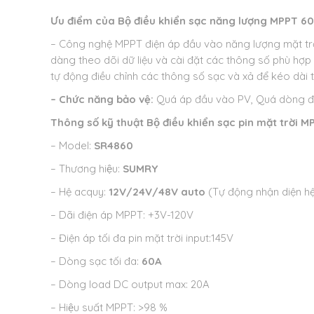
Ưu điểm của
Bộ điều khiển sạc năng lượng MPPT 
– Công nghệ MPPT điện áp đầu vào năng lượng mặt trời
dàng theo dõi dữ liệu và cài đặt các thông số phù hợp
tự động điều chỉnh các thông số sạc và xả để kéo dài t
– Chức năng bảo vệ:
Quá áp đầu vào PV, Quá dòng đầu
Thông số kỹ thuật
Bộ điều khiển sạc pin mặt trời
– Model:
SR4860
– Thương hiệu:
SUMRY
– Hệ acquy:
12V/24V/48V auto
(Tự động nhận diện hệ
– Dãi điện áp MPPT: +3V-120V
– Điện áp tối đa pin mặt trời input:145V
– Dòng sạc tối đa:
60A
– Dòng load DC output max: 20A
– Hiệu suất MPPT: >98 %