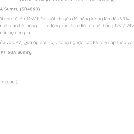
60A Sumry (SR4860)
 cao tối đa 145V hiệu suất chuyển đổi năng lượng lên đến 99%.
–
 nhất cho hệ thống.
– Tự động xác định điện áp hệ thống 12V / 24V
uổi thọ của pin.
 vào PV, Quá áp đầu ra, Chống ngược cực PV, điện áp thấp và c
 MPPT 60A Sumry
 acquy )