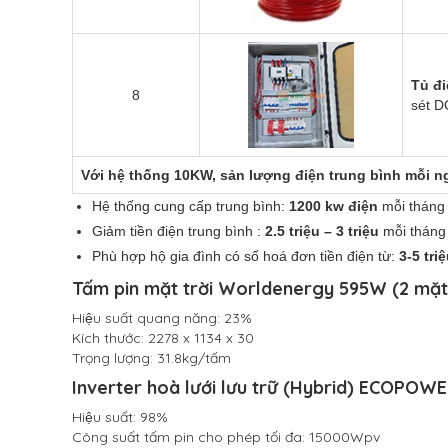
Tủ đ
8
sét D
Với hệ thống 10KW, sản lượng điện trung bình mỗi ng
Hệ thống cung cấp trung bình:
1200 kw điện
mỗi tháng
Giảm tiền điện trung bình :
2.5 triệu – 3 triệu
mỗi tháng
Phù hợp hộ gia đình có số hoá đơn tiền điện từ:
3-5 triê
Tấm pin mặt trời Worldenergy 595W (2 mặt 
Hiệu suất quang năng: 23%
Kích thước: 2278 x 1134 x 30
Trọng lượng: 31.8kg/tấm
Inverter hoà lưới lưu trữ (Hybrid) ECOPO
Hiệu suất: 98%
Công suất tấm pin cho phép tối đa: 15000Wpv