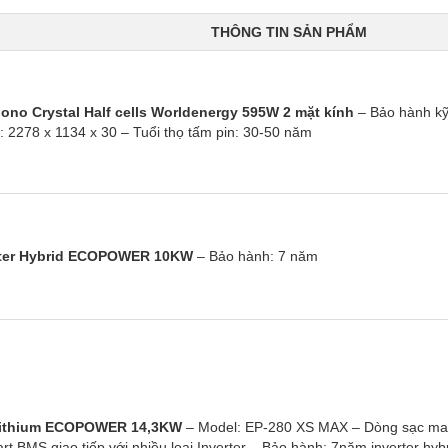
THÔNG TIN SẢN PHẨM
ono Crystal Half cells Worldenergy 595W 2 mặt kính
– Bảo hành kỹ
c: 2278 x 1134 x 30
– Tuổi thọ tấm pin: 30-50 năm
rter Hybrid ECOPOWER 10KW
– Bảo hành: 7 năm
Lithium ECOPOWER 14,3KW
– Model: EP-280 XS MAX
– Dòng sạc ma
rt BMS giao tiếp với nhiều loại Inverter
– Bảo hành: 7năm inverter hybr