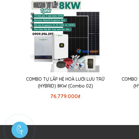
COMBO TỰ LẮP HỆ HOÀ LƯỚI LƯU TRỮ
COMBO TƯ
(HYBRID) 8KW (Combo 02)
(H
76.779.000
₫