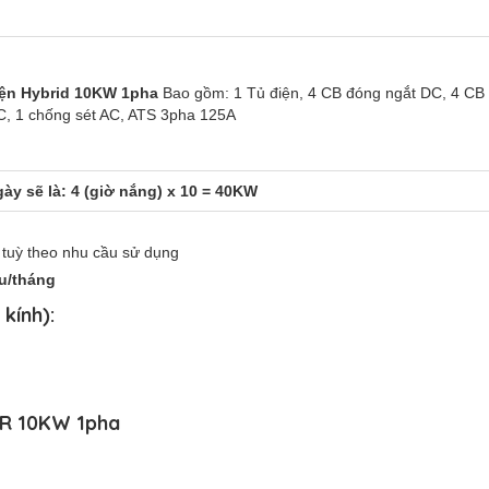
iện Hybrid 10KW 1pha
Bao gồm: 1 Tủ điện, 4 CB đóng ngắt DC, 4 CB
C, 1 chống sét AC, ATS 3pha 125A
ày sẽ là: 4 (giờ nắng) x 10 = 40KW
 tuỳ theo nhu cầu sử dụng
̣u/tháng
kính):
WER 10KW 1pha