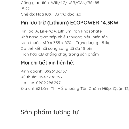
Cổng giao tiếp: Wifi/4G/USB/CAN/RS485
IP 65
Chế độ: Hoà lưới, lưu trữ, độc lập
Pin lưu trữ (Lithium) ECOPOWER 14.3KW
Pin loại A, LiFePO4, Lithium Iron Phosphate
Khả năng giao tiếp nhiều thương hiệu biến tần
Kích thước: 610 x 355 x 870 – Trọng lượng: 151kg
Có thể kết nối song song tối đa 15 pin
Tích hợp CB chống cháy trong sản phẩm
Mọi chi tiết xin liên hệ:
Kinh doanh: 0926.136.137
Kỹ thuật: 0947.296.297
Hotline: 0909.296.297
Địa chỉ: 62 Lâm Thị Hố, phường Tân Chánh Hiệp, Quận 12,
Sản phẩm tương tự