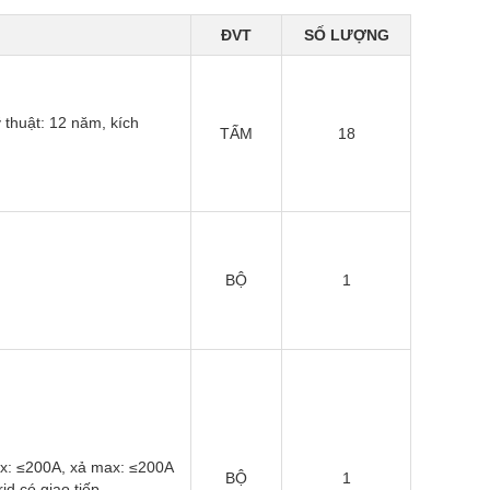
ĐVT
SỐ LƯỢNG
 thuật: 12 năm, kích
TẤM
18
BỘ
1
x: ≤200A, xả max: ≤200A
BỘ
1
id có giao tiếp