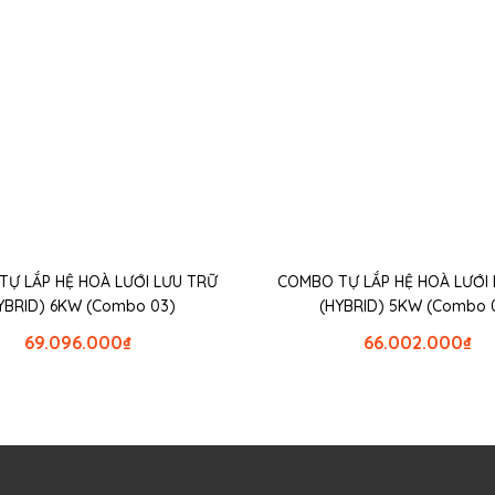
̣ LẮP HỆ HOÀ LƯỚI LƯU TRỮ
COMBO TỰ LẮP HỆ HOÀ LƯỚI
YBRID) 6KW (Combo 03)
(HYBRID) 5KW (Combo 
69.096.000
₫
66.002.000
₫