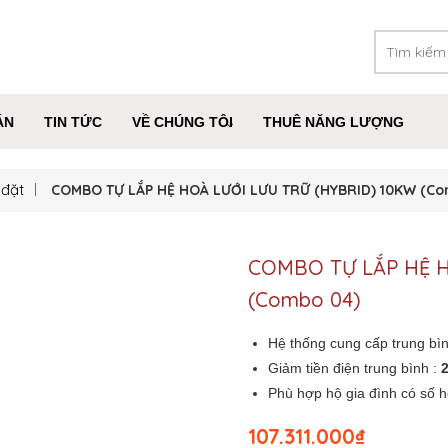
ÁN
TIN TỨC
VỀ CHÚNG TÔI
THUÊ NĂNG LƯỢNG
 đặt
COMBO TỰ LẮP HỆ HOÀ LƯỚI LƯU TRỮ (HYBRID) 10KW (C
COMBO TỰ LẮP HỆ H
(Combo 04)
Hệ thống cung cấp trung bì
Giảm tiền điện trung bình :
2
Phù hợp hộ gia đình có số h
107.311.000
₫