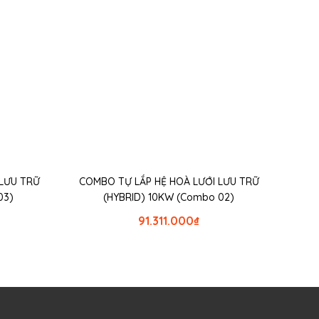
 LƯU TRỮ
COMBO TỰ LẮP HỆ HOÀ LƯỚI LƯU TRỮ
03)
(HYBRID) 10KW (Combo 02)
91.311.000
₫