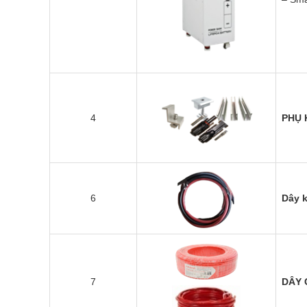
4
PHỤ 
6
Dây k
7
DÂY C