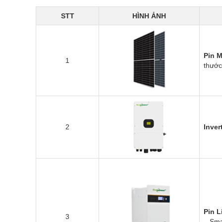
STT
HÌNH ẢNH
Pin M
1
thướ
2
Inve
Pin 
3
– Sma