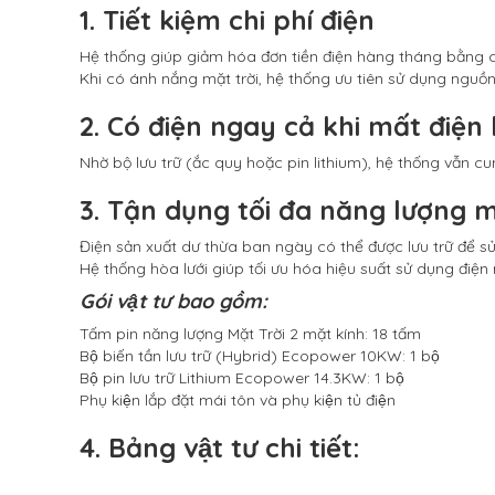
1. Tiết kiệm chi phí điện
Hệ thống giúp giảm hóa đơn tiền điện hàng tháng bằng các
Khi có ánh nắng mặt trời, hệ thống ưu tiên sử dụng nguồn đi
2. Có điện ngay cả khi mất điện 
Nhờ bộ lưu trữ (ắc quy hoặc pin lithium), hệ thống vẫn c
3. Tận dụng tối đa năng lượng m
Điện sản xuất dư thừa ban ngày có thể được lưu trữ để s
Hệ thống hòa lưới giúp tối ưu hóa hiệu suất sử dụng điện 
Gói vật tư bao gồm:
Tấm pin năng lượng Mặt Trời 2 mặt kính: 18 tấm
Bộ biến tần lưu trữ (Hybrid) Ecopower 10KW: 1 bộ
Bộ pin lưu trữ Lithium Ecopower 14.3KW: 1 bộ
Phụ kiện lắp đặt mái tôn và phụ kiện tủ điện
4. Bảng vật tư chi tiết: