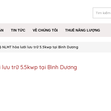
ÁN
TIN TỨC
VỀ CHÚNG TÔI
THUÊ NĂNG LƯỢNG
ệ NLMT hòa lưới lưu trữ 5.5kwp tại Bình Dương
 lưu trữ 5.5kwp tại Bình Dương