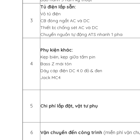
Tủ điện lắp sẵn:
Vỏ tủ điện
3
CB đóng ngắt AC và DC
Thiết bị chống sét AC và DC
Chuyển nguồn tự động ATS nhanh 1 pha
Phụ kiện khác:
Kẹp biên, kẹp giữa tấm pin
4
Bass Z mái tôn
Dây cáp điện DC 4.0 đỏ & đen
Jack MC4
5
Chi phí lắp đặt, vật tư phụ
6
Vận chuyển đến công trình
(miễn phí vận ch