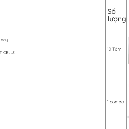
Số
lượng
n nay
10 Tấm
T CELLS
1 combo