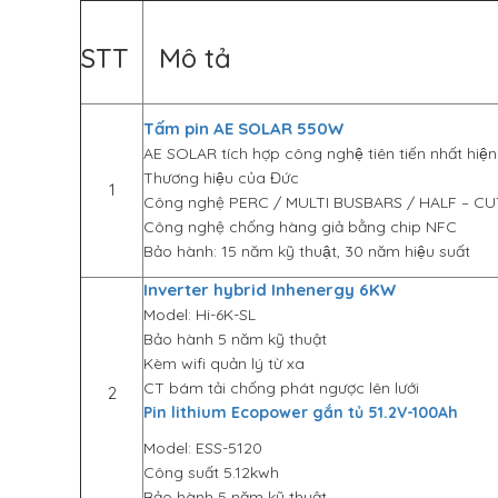
STT
Mô tả
Tấm pin AE SOLAR 550W
AE SOLAR tích hợp công nghệ tiên tiến nhất hiệ
Thương hiệu của Đức
1
Công nghệ PERC / MULTI BUSBARS / HALF – CU
Công nghệ chống hàng giả bằng chip NFC
Bảo hành: 15 năm kỹ thuật, 30 năm hiệu suất
Inverter hybrid Inhenergy 6KW
Model: Hi-6K-SL
Bảo hành 5 năm kỹ thuật
Kèm wifi quản lý từ xa
CT bám tải chống phát ngược lên lưới
2
Pin lithium Ecopower gắn tủ 51.2V-100Ah
Model: ESS-5120
Công suất 5.12kwh
Bảo hành 5 năm kỹ thuật