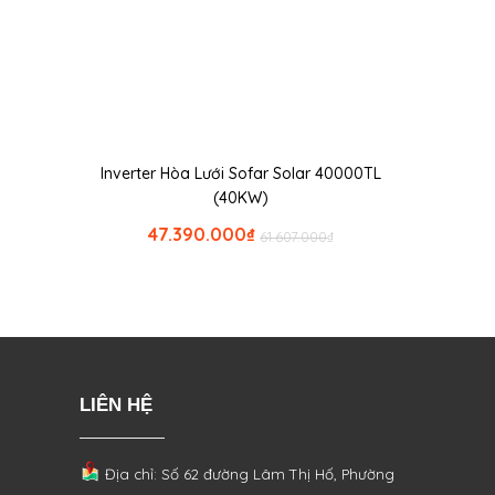
Inverter Hòa Lưới Sofar Solar 40000TL
(40KW)
47.390.000
₫
61.607.000
₫
LIÊN HỆ
Địa chỉ: Số 62 đường Lâm Thị Hố, Phường