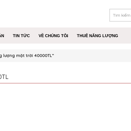
ÁN
TIN TỨC
VỀ CHÚNG TÔI
THUÊ NĂNG LƯỢNG
g lượng mặt trời 40000TL”
0TL