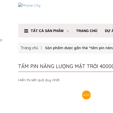
TẤT CẢ SẢN PHẨM
TRANG CHỦ
DỰ 
0
Trang chủ
Sản phẩm được gắn thẻ “tấm pin năn
TẤM PIN NĂNG LƯỢNG MẶT TRỜI 4000
Hiển thị kết quả duy nhất
Giảm
giá!