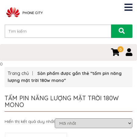
0
0
Trang chủ
Sản phẩm được gắn thẻ “tấm pin năng
lượng mặt trời 180w mono”
TẤM PIN NĂNG LƯỢNG MẶT TRỜI 180W
MONO
Hiển thị kết quả duy nhất