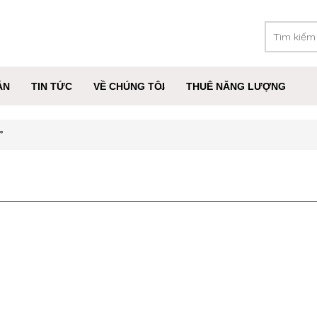
ÁN
TIN TỨC
VỀ CHÚNG TÔI
THUÊ NĂNG LƯỢNG
”