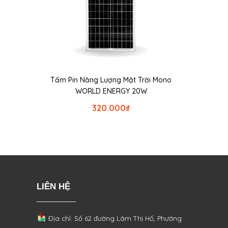
Tấm Pin Năng Lượng Mặt Trời Mono
WORLD ENERGY 20W
320.000
₫
LIÊN HỆ
Địa chỉ: Số 62 đường Lâm Thị Hố, Phường