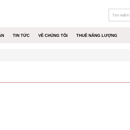
ÁN
TIN TỨC
VỀ CHÚNG TÔI
THUÊ NĂNG LƯỢNG