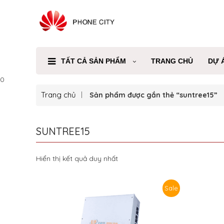
TẤT CẢ SẢN PHẨM
TRANG CHỦ
DỰ 
0
Trang chủ
Sản phẩm được gắn thẻ “suntree15”
SUNTREE15
Hiển thị kết quả duy nhất
Sale