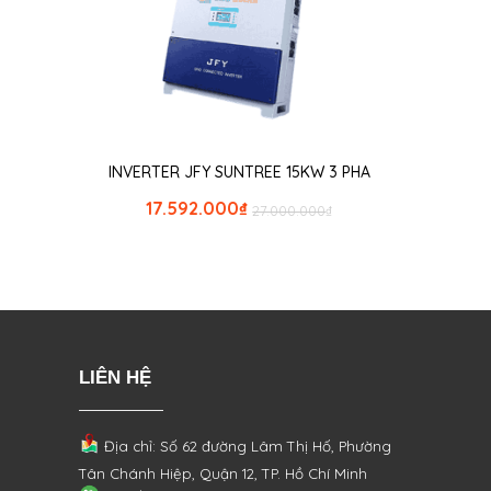
INVERTER JFY SUNTREE 15KW 3 PHA
17.592.000
₫
27.000.000
₫
LIÊN HỆ
Địa chỉ: Số 62 đường Lâm Thị Hố, Phường
Tân Chánh Hiệp, Quận 12, TP. Hồ Chí Minh