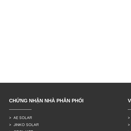
CHỨNG NHẬN NHÀ PHÂN PHỐI
V
> AE SOLAR
>
> JINKO SOLAR
>