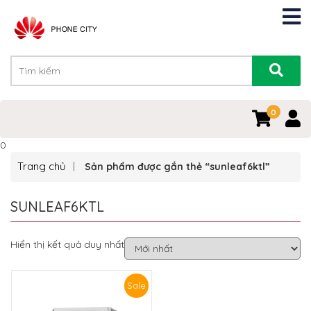
0
0
Trang chủ
Sản phẩm được gắn thẻ “sunleaf6ktl”
SUNLEAF6KTL
Hiển thị kết quả duy nhất
Sale