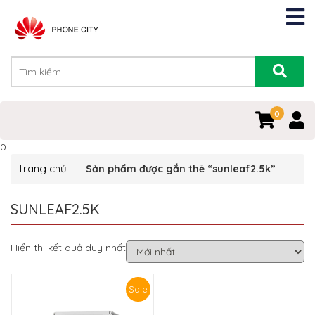
0
0
Trang chủ
Sản phẩm được gắn thẻ “sunleaf2.5k”
SUNLEAF2.5K
Hiển thị kết quả duy nhất
Sale