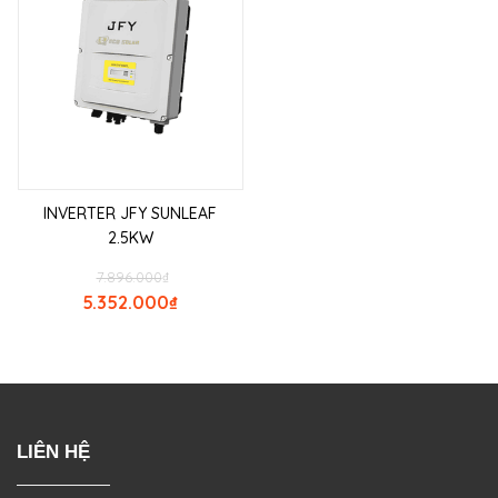
INVERTER JFY SUNLEAF
2.5KW
7.896.000
₫
5.352.000
₫
LIÊN HỆ