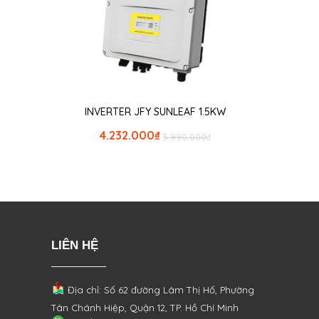
INVERTER JFY SUNLEAF 1.5KW
4.232.000
₫
5.990.000
₫
LIÊN HỆ
Địa chỉ: Số 62 đường Lâm Thị Hố, Phường
Tân Chánh Hiệp, Quận 12, TP. Hồ Chí Minh