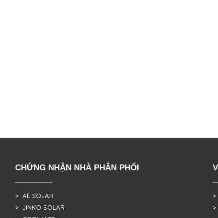
CHỨNG NHẬN NHÀ PHÂN PHỐI
V
> AE SOLAR
>
> JINKO SOLAR
>