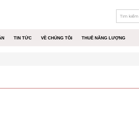
ÁN
TIN TỨC
VỀ CHÚNG TÔI
THUÊ NĂNG LƯỢNG