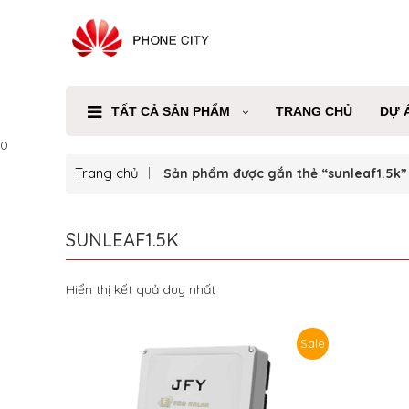
TẤT CẢ SẢN PHẨM
TRANG CHỦ
DỰ 
0
Trang chủ
Sản phẩm được gắn thẻ “sunleaf1.5k”
SUNLEAF1.5K
Hiển thị kết quả duy nhất
Sale