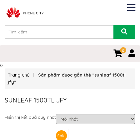
0
0
Trang chủ
Sản phẩm được gắn thẻ “sunleaf 1500tl
jfy”
SUNLEAF 1500TL JFY
Hiển thị kết quả duy nhất
Sale