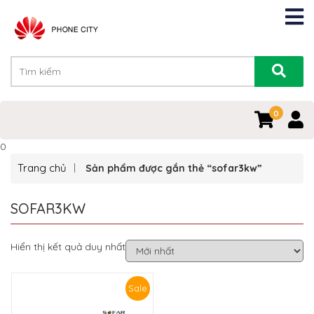
0
0
Trang chủ
Sản phẩm được gắn thẻ “sofar3kw”
SOFAR3KW
Hiển thị kết quả duy nhất
Sale