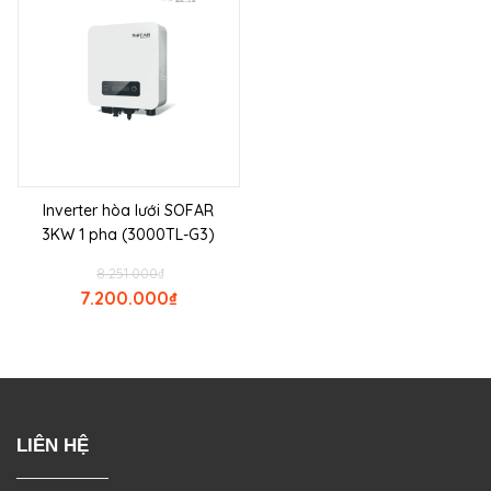
Inverter hòa lưới SOFAR
3KW 1 pha (3000TL-G3)
8.251.000
₫
7.200.000
₫
LIÊN HỆ