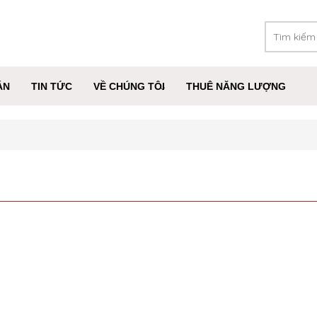
ÁN
TIN TỨC
VỀ CHÚNG TÔI
THUÊ NĂNG LƯỢNG