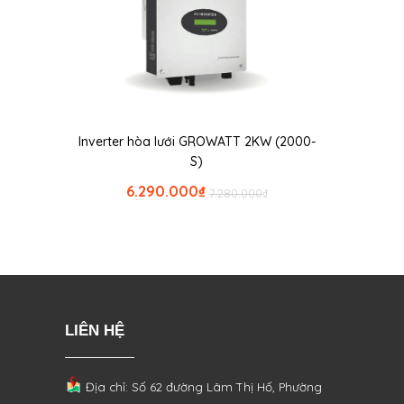
Inverter hòa lưới GROWATT 2KW (2000-
S)
6.290.000
₫
7.280.000
₫
LIÊN HỆ
Địa chỉ: Số 62 đường Lâm Thị Hố, Phường