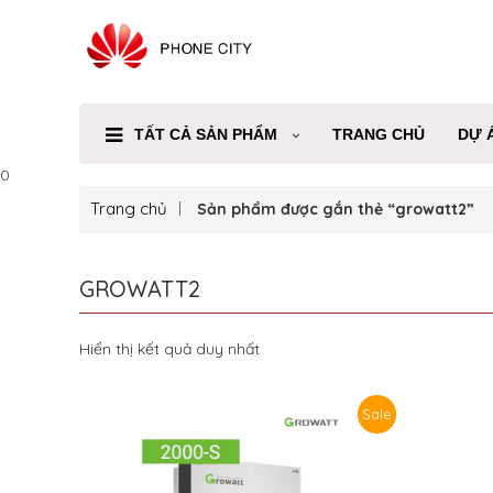
TẤT CẢ SẢN PHẨM
TRANG CHỦ
DỰ 
0
Trang chủ
Sản phẩm được gắn thẻ “growatt2”
GROWATT2
Hiển thị kết quả duy nhất
Sale