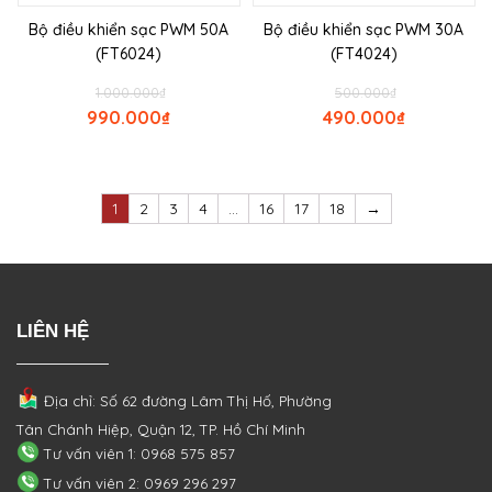
Bộ điều khiển sạc PWM 50A
Bộ điều khiển sạc PWM 30A
(FT6024)
(FT4024)
1.000.000
₫
500.000
₫
990.000
₫
490.000
₫
1
2
3
4
…
16
17
18
→
LIÊN HỆ
Địa chỉ: Số 62 đường Lâm Thị Hố, Phường
Tân Chánh Hiệp, Quận 12, TP. Hồ Chí Minh
Tư vấn viên 1: 0968 575 857
Tư vấn viên 2: 0969 296 297