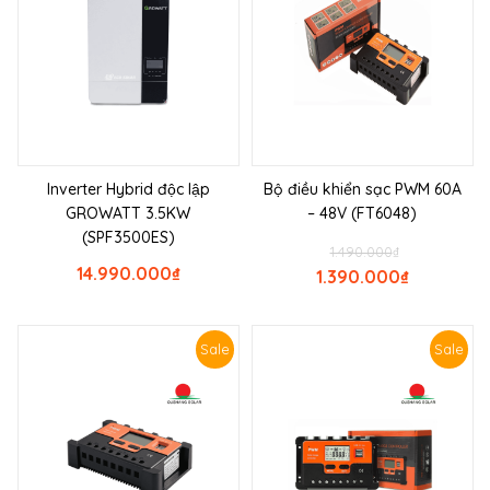
Inverter Hybrid độc lập
Bộ điều khiển sạc PWM 60A
GROWATT 3.5KW
– 48V (FT6048)
(SPF3500ES)
1.490.000
₫
14.990.000
₫
1.390.000
₫
Sale
Sale