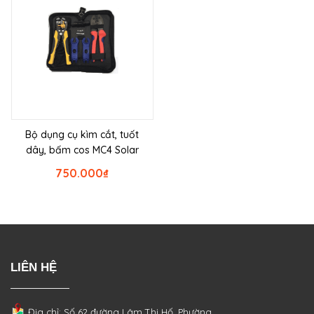
Bộ dụng cụ kìm cắt, tuốt
dây, bấm cos MC4 Solar
750.000
₫
LIÊN HỆ
Địa chỉ: Số 62 đường Lâm Thị Hố, Phường