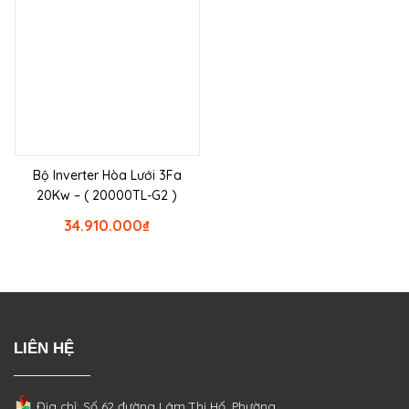
Bộ Inverter Hòa Lưới 3Fa
20Kw – ( 20000TL-G2 )
34.910.000
₫
LIÊN HỆ
Địa chỉ: Số 62 đường Lâm Thị Hố, Phường