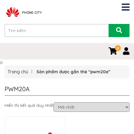
0
0
Trang chủ
Sản phẩm được gắn thẻ “pwm20a”
PWM20A
Hiển thị kết quả duy nhất