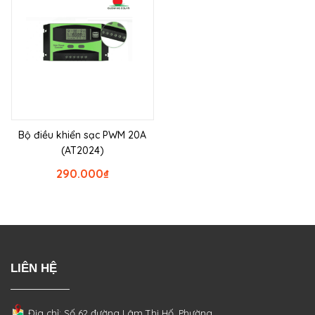
Bộ điều khiển sạc PWM 20A
(AT2024)
290.000
₫
LIÊN HỆ
Địa chỉ: Số 62 đường Lâm Thị Hố, Phường