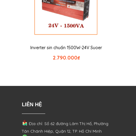
Inverter sin chuẩn 1500W-24V Suoer
2.790.000
₫
LIÊN HỆ
Địa chỉ: Số 62 đường Lâm Thị Hố, Phường
Tân Chánh Hiệp, Quận 12, TP. Hồ Chí Minh