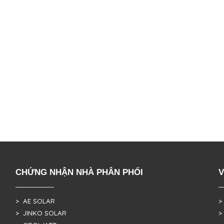
CHỨNG NHẬN NHÀ PHÂN PHỐI
V
> AE SOLAR
>
> JINKO SOLAR
>