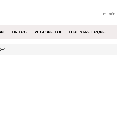
ÁN
TIN TỨC
VỀ CHÚNG TÔI
THUÊ NĂNG LƯỢNG
0w”