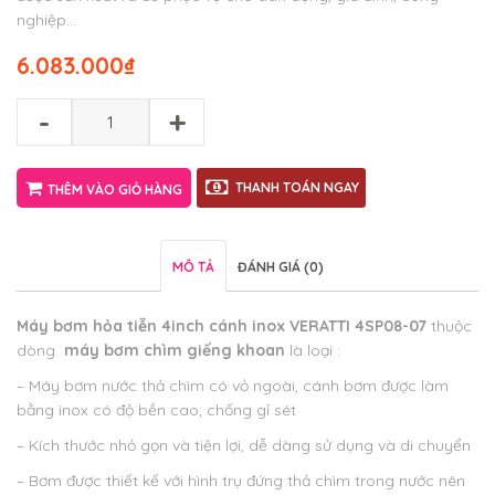
nghiệp…
6.083.000
₫
-
+
THANH TOÁN NGAY
THÊM VÀO GIỎ HÀNG
MÔ TẢ
ĐÁNH GIÁ (0)
Máy bơm hỏa tiễn 4inch cánh inox VERATTI 4SP08-07
thuộc
dòng
máy bơm chìm giếng khoan
là loại :
– Máy bơm nước thả chìm có vỏ ngoài, cánh bơm được làm
bằng inox có độ bền cao, chống gỉ sét
– Kích thước nhỏ gọn và tiện lợi, dễ dàng sử dụng và di chuyển
– Bơm được thiết kế với hình trụ đứng thả chìm trong nước nên