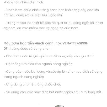
không tốn nhiều diện tích
– Thân bơm chứa nhiều tầng cánh nên khả năng đẩy cao lớn,
hút sâu cũng rất ưu việt, lưu lượng lớn
– Trong motor có thiết kế bảo hộ quá tải, tự động ngắt khi nhiệt
độ bơm lên cao nhằm bảo vệ động cơ của bơm.
Máy bơm hỏa tiễn 4inch cánh inox VERATTI 4SP08-
07
thường được sử dụng cho :
– Bơm hút nước từ giếng khoan để cung cấp cho gia đình
– Hệ thống tưới tiêu cho ngành nông nghiệp
– Cung cấp nước lưu lượng và cột áp lớn cho mục đích sử dụng
trong ngành công nghiệp
– Ứng dụng cho hệ thống chữa cháy
– Sử dụng cho các mục đích hút nước ngầm sâu dưới lòng đất.