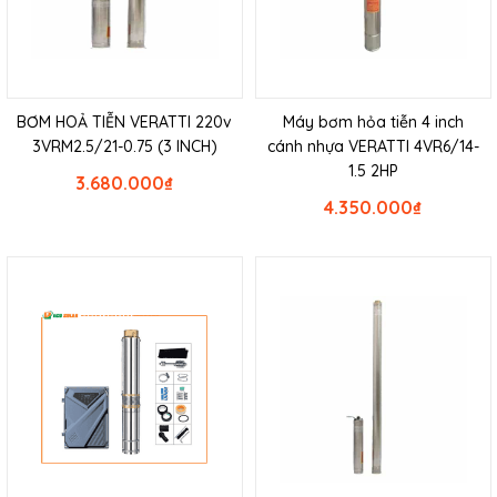
BƠM HOẢ TIỄN VERATTI 220v
Máy bơm hỏa tiễn 4 inch
3VRM2.5/21-0.75 (3 INCH)
cánh nhựa VERATTI 4VR6/14-
1.5 2HP
3.680.000
₫
4.350.000
₫