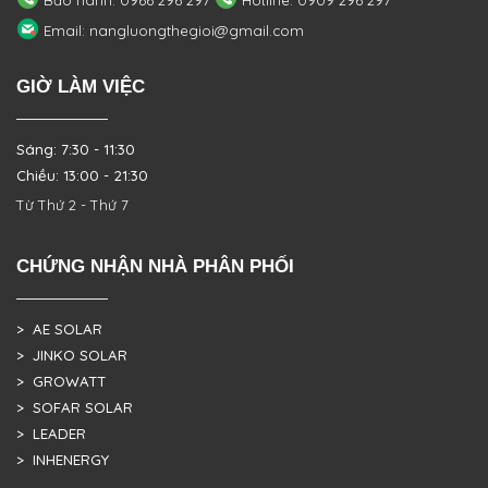
Bảo hành: 0966 296 297
Hotline: 0909 296 297
Email: nangluongthegioi@gmail.com
GIỜ LÀM VIỆC
Sáng: 7:30 - 11:30
Chiều: 13:00 - 21:30
Từ Thứ 2 - Thứ 7
CHỨNG NHẬN NHÀ PHÂN PHỐI
> AE SOLAR
> JINKO SOLAR
> GROWATT
> SOFAR SOLAR
> LEADER
> INHENERGY